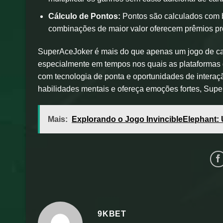
Cálculo de Pontos:
Pontos são calculados com b
combinações de maior valor oferecem prêmios pro
SuperAceJoker é mais do que apenas um jogo de cart
especialmente em tempos nos quais as plataformas 
com tecnologia de ponta e oportunidades de interaç
habilidades mentais e ofereça emoções fortes, Supe
Mais:
Explorando o Jogo InvincibleElephant:
9KBET