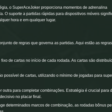
atégia, o SuperAceJoker proporciona momentos de adrenalina
 O suporte a partidas rápidas para dispositivos móveis signif
lquer hora e em qualquer lugar.
njunto de regras que governa as partidas. Aqui estão as regras
xo de cartas no início de cada rodada. As cartas são distribuí
o possível de cartas, utilizando o mínimo de jogadas para supe
r outra para completar combinações. Estratégia é crucial para d
decisivo no placar final.
inge determinados marcos de combinação, as rodadas bônus p
as.