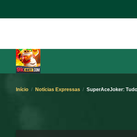
Pular
para
o
conteúdo
Início
/
Notícias Expressas
/
SuperAceJoker: Tudo