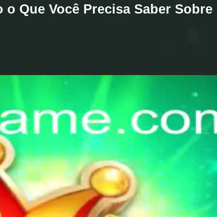
o o Que Você Precisa Saber Sobre