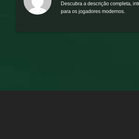
Descubra a descrição completa, in
para os jogadores modernos.