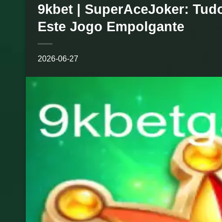
9kbet | SuperAceJoker: Tud
Este Jogo Empolgante
2026-06-27