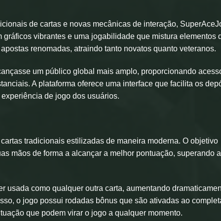
icionais de cartas e novas mecânicas de interação, SuperAceJ
gráficos vibrantes e uma jogabilidade que mistura elementos 
e apostas renomadas, atraindo tanto novatos quanto veteranos.
cançasse um público global mais amplo, proporcionando acess
anciais. A plataforma oferece uma interface que facilita os depó
 experiência de jogo dos usuários.
cartas tradicionais estilizadas de maneira moderna. O objetivo
uas mãos de forma a alcançar a melhor pontuação, superando 
 ser usada como qualquer outra carta, aumentando dramaticamen
sso, o jogo possui rodadas bônus que são ativadas ao complet
ntuação que podem virar o jogo a qualquer momento.