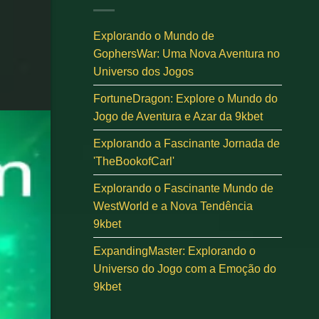
Explorando o Mundo de
GophersWar: Uma Nova Aventura no
Universo dos Jogos
FortuneDragon: Explore o Mundo do
Jogo de Aventura e Azar da 9kbet
Explorando a Fascinante Jornada de
'TheBookofCarl'
Explorando o Fascinante Mundo de
WestWorld e a Nova Tendência
9kbet
ExpandingMaster: Explorando o
Universo do Jogo com a Emoção do
9kbet