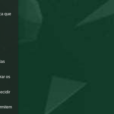
ica que
das
rar os
ecidir
ermitem