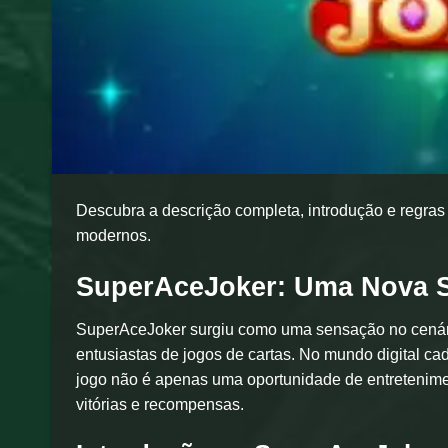
Descubra a descrição completa, introdução e regras
modernos.
SuperAceJoker: Uma Nova 
SuperAceJoker surgiu como uma sensação no cenário
entusiastas de jogos de cartas. No mundo digital ca
jogo não é apenas uma oportunidade de entretenim
vitórias e recompensas.