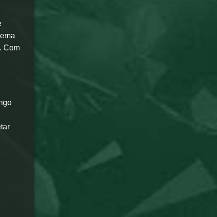
e
prema
s. Com
ongo
tar