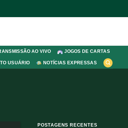
RANSMISSÃO AO VIVO
JOGOS DE CARTAS
TO USUÁRIO
NOTÍCIAS EXPRESSAS
POSTAGENS RECENTES