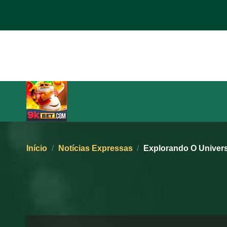
Pular
para
o
conteúdo
Início
/
Notícias Expressas
/
Explorando O Univers