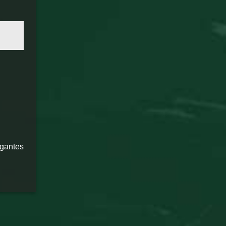
lgantes