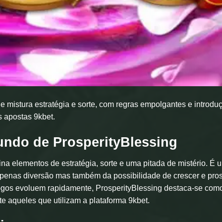
e mistura estratégia e sorte, com regras empolgantes e introdu
 apostas 9kbet.
undo de ProsperityBlessing
a elementos de estratégia, sorte e uma pitada de mistério. É 
apenas diversão mas também da possibilidade de crescer e pro
ogos evoluem rapidamente, ProsperityBlessing destaca-se com
te aqueles que utilizam a plataforma 9kbet.