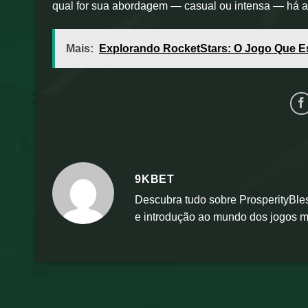
qual for sua abordagem — casual ou intensa — há a
Mais:
Explorando RocketStars: O Jogo Que Es
9KBET
Descubra tudo sobre ProsperityBles
e introdução ao mundo dos jogos m