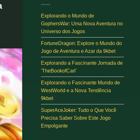
a
Explorando o Mundo de
GophersWar: Uma Nova Aventura no
Universo dos Jogos
FortuneDragon: Explore o Mundo do
Jogo de Aventura e Azar da 9kbet
Explorando a Fascinante Jornada de
'TheBookofCarl'
Explorando o Fascinante Mundo de
WestWorld e a Nova Tendência
9kbet
SuperAceJoker: Tudo o Que Você
Precisa Saber Sobre Este Jogo
Empolgante