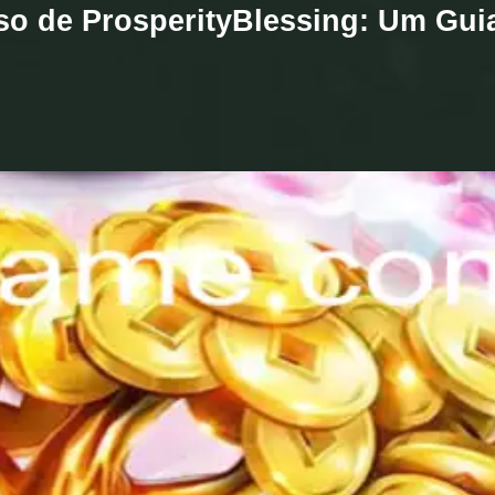
rso de ProsperityBlessing: Um Gui