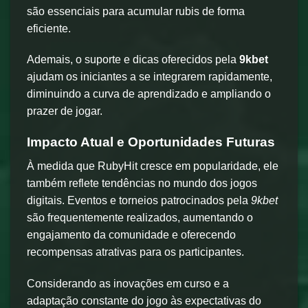
são essenciais para acumular rubis de forma
eficiente.
Ademais, o suporte e dicas oferecidos pela
9kbet
ajudam os iniciantes a se integrarem rapidamente,
diminuindo a curva de aprendizado e ampliando o
prazer de jogar.
Impacto Atual e Oportunidades Futuras
À medida que RubyHit cresce em popularidade, ele
também reflete tendências no mundo dos jogos
digitais. Eventos e torneios patrocinados pela
9kbet
são frequentemente realizados, aumentando o
engajamento da comunidade e oferecendo
recompensas atrativas para os participantes.
Considerando as inovações em curso e a
adaptação constante do jogo às expectativas do