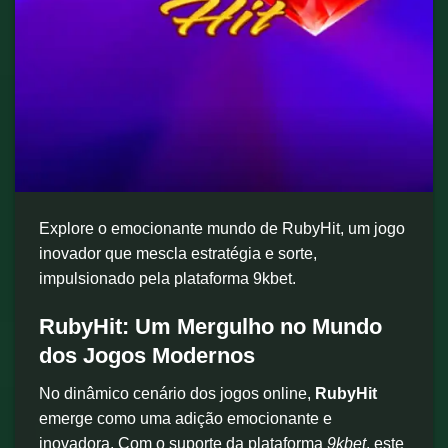
Explore o emocionante mundo de RubyHit, um jogo
inovador que mescla estratégia e sorte,
impulsionado pela plataforma 9kbet.
RubyHit: Um Mergulho no Mundo
dos Jogos Modernos
No dinâmico cenário dos jogos online,
RubyHit
emerge como uma adição emocionante e
inovadora. Com o suporte da plataforma
9kbet
, este