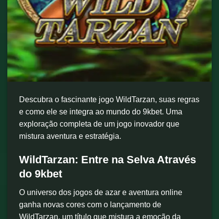
Descubra o fascinante jogo WildTarzan, suas regras
e como ele se integra ao mundo do 9kbet. Uma
exploração completa de um jogo inovador que
mistura aventura e estratégia.
WildTarzan: Entre na Selva Através
do 9kbet
O universo dos jogos de azar e aventura online
ganha novas cores com o lançamento de
WildTarzan, um título que mistura a emoção da