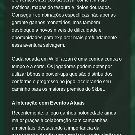
exóticos, mapas do tesouro e ídolos dourados.
Conseguir combinações específicas não apenas
garante ganhos monetários, mas também
desbloqueia novos níveis de dificuldade e
oportunidades para explorar mais profundamente
essa aventura selvagem.
Cada rodada em WildTarzan é uma corrida contra o
tempo e a sorte. Os jogadores podem optar por
utilizar bônus e power-ups que são distribuídos
conforme o progresso no jogo, acelerando seu
caminho para os maiores prêmios do 9kbet.
A Interação com Eventos Atuais
Recentemente, o jogo ganhou notoriedade ainda
maior graças à colaboração com campanhas
ambientais, destacando a importância da