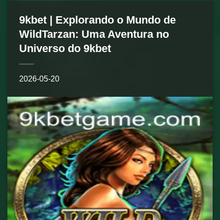
9kbet | Explorando o Mundo de
WildTarzan: Uma Aventura no
Universo do 9kbet
2026-05-20