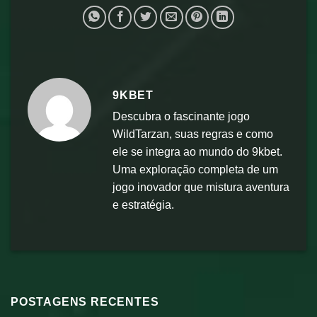
9KBET
Descubra o fascinante jogo
WildTarzan, suas regras e como
ele se integra ao mundo do 9kbet.
Uma exploração completa de um
jogo inovador que mistura aventura
e estratégia.
POSTAGENS RECENTES